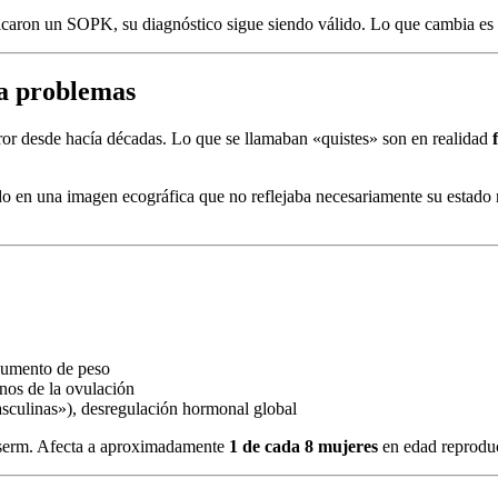
icaron un SOPK, su diagnóstico sigue siendo válido. Lo que cambia es
ba problemas
or desde hacía décadas. Lo que se llamaban «quistes» son en realidad
do en una imagen ecográfica que no reflejaba necesariamente su estado r
, aumento de peso
rnos de la ovulación
sculinas»), desregulación hormonal global
nserm. Afecta a aproximadamente
1 de cada 8 mujeres
en edad reproduc