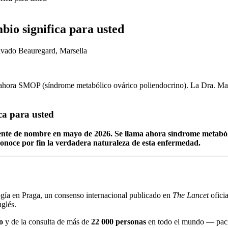
o significa para usted
ivado Beauregard, Marsella
hora SMOP (síndrome metabólico ovárico poliendocrino). La Dra. Maaz
a para usted
lmente de nombre en mayo de 2026. Se llama ahora síndrome metab
econoce por fin la verdadera naturaleza de esta enfermedad.
ía en Praga, un consenso internacional publicado en
The Lancet
ofici
glés.
o
y de la consulta de más de
22 000 personas
en todo el mundo — pacie