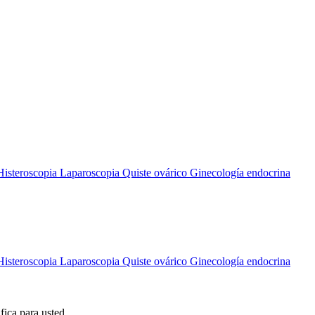
Histeroscopia
Laparoscopia
Quiste ovárico
Ginecología endocrina
Histeroscopia
Laparoscopia
Quiste ovárico
Ginecología endocrina
ica para usted