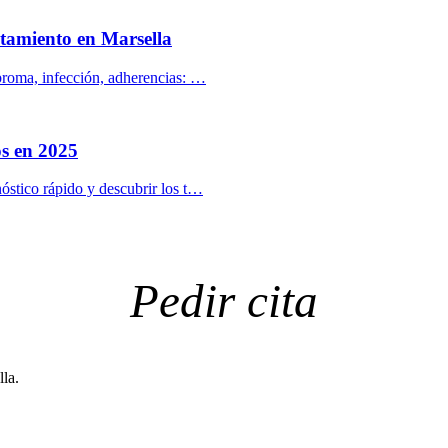
ratamiento en Marsella
ibroma, infección, adherencias: …
os en 2025
óstico rápido y descubrir los t…
Pedir cita
la.