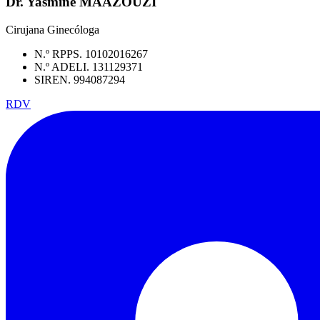
Dr. Yasmine MAAZOUZI
Cirujana Ginecóloga
N.º RPPS. 10102016267
N.º ADELI. 131129371
SIREN. 994087294
RDV