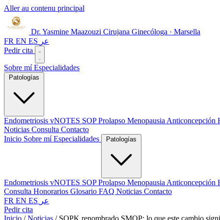
Aller au contenu principal
Dr. Yasmine Maazouzi
Cirujana Ginecóloga · Marsella
FR
EN
ES
عر
Pedir cita
Sobre mí
Especialidades
Patologías
Endometriosis
vNOTES
SOP
Prolapso
Menopausia
Anticoncepción
Noticias
Consulta
Contacto
Inicio
Sobre mí
Especialidades
Patologías
Endometriosis
vNOTES
SOP
Prolapso
Menopausia
Anticoncepción
Consulta
Honorarios
Glosario
FAQ
Noticias
Contacto
FR
EN
ES
عر
Pedir cita
Inicio
/
Noticias
/
SOPK renombrado SMOP: lo que este cambio signif