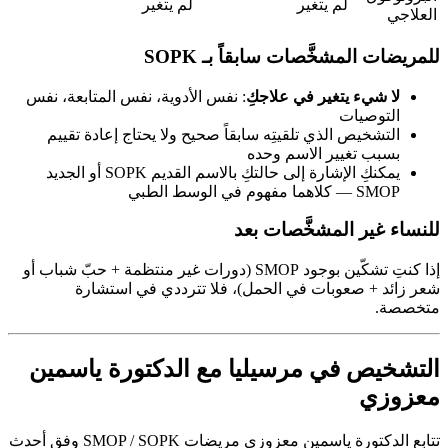
لم يتغير
لم يتغير
العلاجي
للمريضات المشخَّصات سابقاً بـ SOPK
لا شيء يتغير في علاجكِ
: نفس الأدوية، نفس المتابعة، نفس
التوصيات
التشخيص الذي تلقيتِه سابقاً صحيح ولا يحتاج إعادة تقييم
بسبب تغيير الاسم وحده
يمكنكِ الإشارة إلى حالتكِ بالاسم القديم SOPK أو الجديد
SMOP — كلاهما مفهوم في الوسط الطبي
للنساء غير المشخَّصات بعد
إذا كنتِ تشكّين بوجود SMOP (دورات غير منتظمة + حبّ شباب أو
شعر زائد + صعوبات في الحمل)، فلا تترددي في استشارة
متخصصة.
التشخيص في مرسيليا مع الدكتورة ياسمين
معزوزي
تتابع الدكتورة ياسمين معزوزي مريضات SMOP / SOPK وفق أحدث