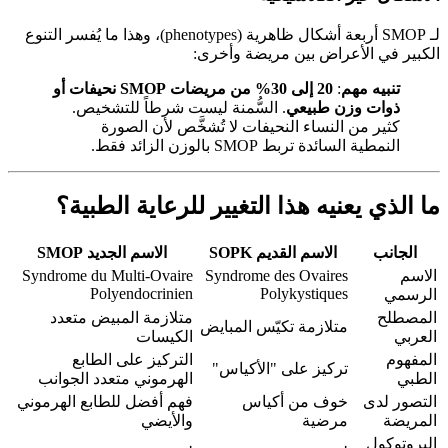
لـ SMOP أربعة أشكال ظاهرية (phenotypes)، وهذا ما يُفسر التنوع
الكبير في الأعراض بين مريضة وأخرى:
تنبيه مهم
:
20 إلى 30% من مريضات SMOP نحيفات أو
ذوات وزن طبيعي
. السُّمنة ليست شرطاً للتشخيص.
كثير من النساء النحيفات لا تُشخَّص لأن الصورة
النمطية السائدة تربط SMOP بالوزن الزائد فقط.
ما الذي يعنيه هذا التغيير للرعاية الطبية؟
الجانب
الاسم القديم SOPK
الاسم الجديد SMOP
الاسم
Syndrome des Ovaires
Syndrome du Multi-Ovaire
Polyendocrinien
Polykystiques
الرسمي
المصطلح
متلازمة المبيض متعدد
متلازمة تكيّس المبايض
العربي
الكيسات
المفهوم
التركيز على الطابع
تركيز على "الأكياس"
الطبي
الهرموني متعدد الجوانب
التصور لدى
خوف من أكياس
فهم أفضل للطابع الهرموني
المريضة
مرضية
والأيضي
البروتوكول