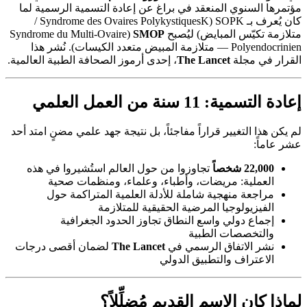
مؤتمرها السنوي المنعقد في براغ عن إعادة التسمية الرسمية لما
كان يُعرف بـ SOPK (Syndrome des Ovaires PolykystiquesK /
متلازمة تكيّس المبايض) ليُصبح
SMOP
(Syndrome du Multi-Ovaire
Polyendocrinien — متلازمة المبيض متعدد الكيسات). نُشر هذا
القرار في مجلة
The Lancet
، إحدى أرموز الصحافة الطبية العالمية.
إعادة التسمية: 11 سنة من العمل العلمي
لم يكن هذا التغيير قراراً مفاجئاً، بل نتيجة جهد علمي مضنٍ امتد أحد
عشر عاماً:
22,000 شخصاً
تجاوزوا من حول العالم استُشيروا في هذه
العملية: مريضات، وأطباء، وعلماء، ومنظمات صحية
مراجعة منهجية شاملة للأدلة العلمية المتراكمة حول
الفيزيولوجيا المرضية الحقيقية للمتلازمة
إجماع دولي واسع النطاق تجاوز الحدود الجغرافية
والتخصصات الطبية
نشر الاتفاق الرسمي في
The Lancet
لضمان أقصى درجات
الاعتراف والتطبيق الدولي
لماذا كان الاسم القديم مُضلِّلاً؟