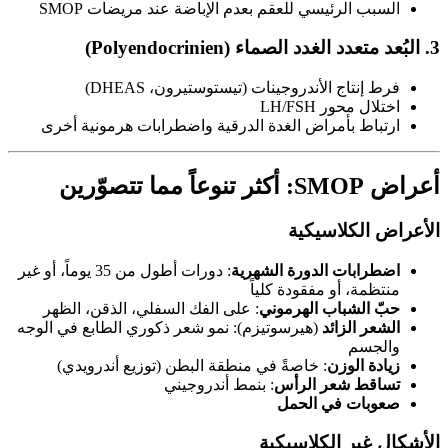
السبب الرئيسي للعقم بعدم الإباضة عند مريضات SMOP
3. البُعد متعدد الغدد الصماء (Polyendocrinien)
فرط إنتاج الأندروجينات (تيستوستيرون، DHEAS)
اختلال محور LH/FSH
ارتباط بأمراض الغدة الدرقية واضطرابات هرمونية أخرى
أعراض SMOP: أكثر تنوعاً مما تتصوّرين
الأعراض الكلاسيكية
اضطرابات الدورة الشهرية
: دورات أطول من 35 يوماً، أو غير
منتظمة، أو مفقودة كلياً
حبّ الشباب الهرموني
: على الفك السفلي، الذقن، الظهر
الشعر الزائد
(هيرسوتيزم): نمو شعر ذكوري الطابع في الوجه
والجسم
زيادة الوزن
: خاصةً في منطقة البطن (توزيع أندرويدي)
تساقط شعر الرأس
: بنمط أندروجيني
صعوبات في الحمل
الأشكال غير الكلاسيكية