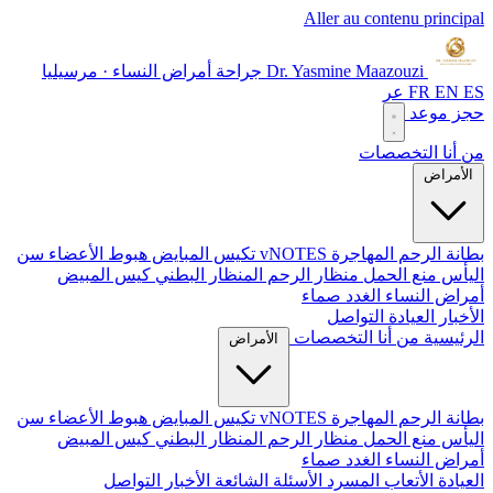
Aller au contenu principal
Dr. Yasmine Maazouzi
جراحة أمراض النساء · مرسيليا
ES
EN
FR
عر
حجز موعد
من أنا
التخصصات
الأمراض
بطانة الرحم المهاجرة
vNOTES
تكيس المبايض
هبوط الأعضاء
سن
اليأس
منع الحمل
منظار الرحم
المنظار البطني
كيس المبيض
أمراض النساء الغدد صماء
الأخبار
العيادة
التواصل
الرئيسية
من أنا
التخصصات
الأمراض
بطانة الرحم المهاجرة
vNOTES
تكيس المبايض
هبوط الأعضاء
سن
اليأس
منع الحمل
منظار الرحم
المنظار البطني
كيس المبيض
أمراض النساء الغدد صماء
العيادة
الأتعاب
المسرد
الأسئلة الشائعة
الأخبار
التواصل