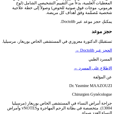
المعطيات العلمية، بدءاً من التقييم التشخيصي الشامل (لوح
هرموني، موجات فوق صوتية للحوض) وصولاً إلى خطة علاجية
شخصية مُصمَّمة وفق أهداف كل مريضة.
يمكنكِ حجز موعد عبر Doctolib.
حجز موعد
تستقبلكِ الدكتورة معزوزي في المستشفى الخاص بوريغار، مرسيليا.
الحجز عبر Doctolib
→
المسرد الطبي
الاطلاع على المسرد ←
عن المؤلفة
Dr. Yasmine MAAZOUZI
Chirurgien Gynécologue
جراحة أمراض النساء في المستشفى الخاص بوريغار (مرسيليا
13004). متخصصة في بطانة الرحم المهاجرة وvNOTES وأمراض
النساء الغدد صماء.