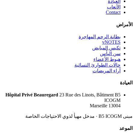
العيادة
الأتعاب
Contact
الأمراض
بطانة الرحم المهاجرة
vNOTES
تكيس المبايض
سن اليأس
هبوط الأعضاء
حالات الطوارئ النسائية
آراء المريضات
العيادة
Hôpital Privé Beauregard
23 Rue des Linots, Bâtiment B5
ICOGM
13004 Marseille
مبنى B5 ICOGM · مدخل مهيأ لذوي الاحتياجات الخاصة
الموعد