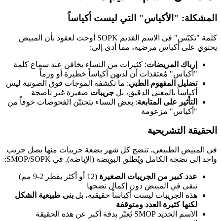
المشكلة: "الأكياس" التي ليست أكياساً
كلمة "تكيّس" في الاسم القديم SOPK أوحت لعقود بأن المبيض
يحتوي على أكياس مرضية، مما أدى إلى:
إرباك المريضات
: كثيرات من النساء يخافن عند سماع كلمة
"أكياس" مُعتقدات أن لديهن أكياساً خطيرة أو ورماً
تضليل المفهوم الطبي
: ما تكشفه الموجات فوق الصوتية ليس
أكياساً بالمعنى الدقيق، بل
جريبات
صغيرة غير ناضجة
التأثير على المتابعة
: بعض النساء يتجنبّن الفحوصات خوفاً من
"أكياس" مزعومة
الحقيقة التشريحية
في المبيض الطبيعي، تنضج كل شهر بضعة جريبات منها يصل جريب
واحد إلى نضجه الكامل ويُطلق البويضة (الإباضة). في SMOP/SOPK:
عدد كبير من الجريبات الصغيرة
(12 أو أكثر بقطر 2-9 مم)
تبقى في المبيض دون إكمال نضجها
هذه الجريبات ليست أكياساً حقيقية، بل
بنى طبيعية الشكل
لكنها كثيرة العدد ومتوقفة
الاسم الجديد SMOP يُعبّر بدقة أكبر عن هذه الحقيقة