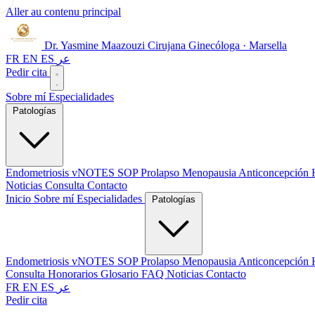
Aller au contenu principal
Dr. Yasmine Maazouzi
Cirujana Ginecóloga · Marsella
FR
EN
ES
عر
Pedir cita
Sobre mí
Especialidades
Patologías
Endometriosis
vNOTES
SOP
Prolapso
Menopausia
Anticoncepción
Noticias
Consulta
Contacto
Inicio
Sobre mí
Especialidades
Patologías
Endometriosis
vNOTES
SOP
Prolapso
Menopausia
Anticoncepción
Consulta
Honorarios
Glosario
FAQ
Noticias
Contacto
FR
EN
ES
عر
Pedir cita