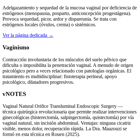
Adelgazamiento y sequedad de la mucosa vaginal por deficiencia de
estrógenos (menopausia, posparto, anticoncepción progestágena).
Provoca sequedad, picor, ardor y dispareunia. Se trata con
estrógenos locales (óvulos, crema) o sistémicos.
Ver la página dedicada →
Vaginismo
Contracción involuntaria de los músculos del suelo pélvico que
dificulta o imposibilita la penetración vaginal. A menudo de origen
psicológico pero a veces relacionado con patologías orgánicas. El
tratamiento es multidisciplinar: fisioterapia perineal, apoyo
psicológico, dilatadores progresivos.
vNOTES
Vaginal Natural Orifice Transluminal Endoscopic Surgery —
técnica quirúrgica revolucionaria que permite realizar intervenciones
ginecológicas (histerectomía, salpingectomía, quistectomía) por vía
vaginal natural, sin incisión abdominal. Ventajas: ninguna cicatriz
visible, menos dolor, recuperación rápida. La Dra. Maazouzi se
formó en esta técnica en Rouen (2025).