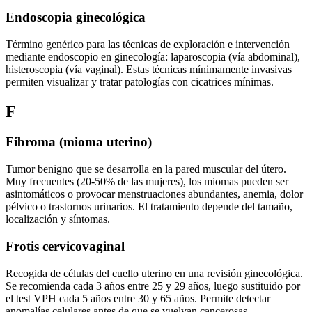
Endoscopia ginecológica
Término genérico para las técnicas de exploración e intervención
mediante endoscopio en ginecología: laparoscopia (vía abdominal),
histeroscopia (vía vaginal). Estas técnicas mínimamente invasivas
permiten visualizar y tratar patologías con cicatrices mínimas.
F
Fibroma (mioma uterino)
Tumor benigno que se desarrolla en la pared muscular del útero.
Muy frecuentes (20-50% de las mujeres), los miomas pueden ser
asintomáticos o provocar menstruaciones abundantes, anemia, dolor
pélvico o trastornos urinarios. El tratamiento depende del tamaño,
localización y síntomas.
Frotis cervicovaginal
Recogida de células del cuello uterino en una revisión ginecológica.
Se recomienda cada 3 años entre 25 y 29 años, luego sustituido por
el test VPH cada 5 años entre 30 y 65 años. Permite detectar
anomalías celulares antes de que se vuelvan cancerosas.