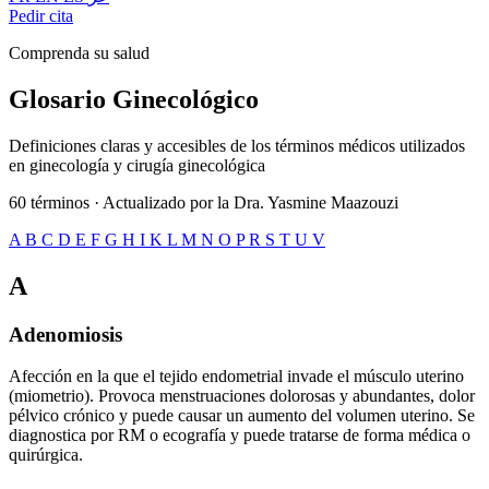
Pedir cita
Comprenda su salud
Glosario
Ginecológico
Definiciones claras y accesibles de los términos médicos utilizados
en ginecología y cirugía ginecológica
60 términos · Actualizado por la Dra. Yasmine Maazouzi
A
B
C
D
E
F
G
H
I
K
L
M
N
O
P
R
S
T
U
V
A
Adenomiosis
Afección en la que el tejido endometrial invade el músculo uterino
(miometrio). Provoca menstruaciones dolorosas y abundantes, dolor
pélvico crónico y puede causar un aumento del volumen uterino. Se
diagnostica por RM o ecografía y puede tratarse de forma médica o
quirúrgica.