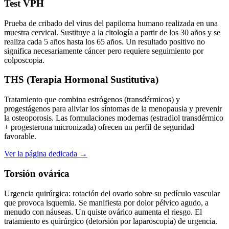
Test VPH
Prueba de cribado del virus del papiloma humano realizada en una
muestra cervical. Sustituye a la citología a partir de los 30 años y se
realiza cada 5 años hasta los 65 años. Un resultado positivo no
significa necesariamente cáncer pero requiere seguimiento por
colposcopia.
THS (Terapia Hormonal Sustitutiva)
Tratamiento que combina estrógenos (transdérmicos) y
progestágenos para aliviar los síntomas de la menopausia y prevenir
la osteoporosis. Las formulaciones modernas (estradiol transdérmico
+ progesterona micronizada) ofrecen un perfil de seguridad
favorable.
Ver la página dedicada →
Torsión ovárica
Urgencia quirúrgica: rotación del ovario sobre su pedículo vascular
que provoca isquemia. Se manifiesta por dolor pélvico agudo, a
menudo con náuseas. Un quiste ovárico aumenta el riesgo. El
tratamiento es quirúrgico (detorsión por laparoscopia) de urgencia.