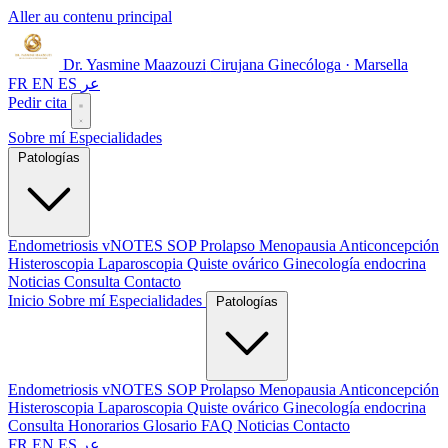
Aller au contenu principal
Dr. Yasmine Maazouzi
Cirujana Ginecóloga · Marsella
FR
EN
ES
عر
Pedir cita
Sobre mí
Especialidades
Patologías
Endometriosis
vNOTES
SOP
Prolapso
Menopausia
Anticoncepción
Histeroscopia
Laparoscopia
Quiste ovárico
Ginecología endocrina
Noticias
Consulta
Contacto
Inicio
Sobre mí
Especialidades
Patologías
Endometriosis
vNOTES
SOP
Prolapso
Menopausia
Anticoncepción
Histeroscopia
Laparoscopia
Quiste ovárico
Ginecología endocrina
Consulta
Honorarios
Glosario
FAQ
Noticias
Contacto
FR
EN
ES
عر