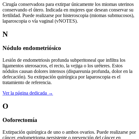
Cirugía conservadora para extirpar únicamente los miomas uterinos
conservando el útero. Indicada en mujeres que desean conservar su
fertilidad. Puede realizarse por histeroscopia (miomas submucosos),
laparoscopia o vía vaginal (vNOTES).
N
Nódulo endometriósico
Lesión de endometriosis profunda subperitoneal que infiltra los
ligamentos uterosacros, el recto, la vejiga o los uréteres. Estos
nódulos causan dolores intensos (dispareunia profunda, dolor en la
defecación). Su extirpación quirúrgica por laparoscopia es el
tratamiento de referencia.
Ver la página dedicada →
O
Ooforectomía
Extirpación quirúrgica de uno o ambos ovarios. Puede realizarse por
cáncer, endometrioma persistente o prevención del cáncer en