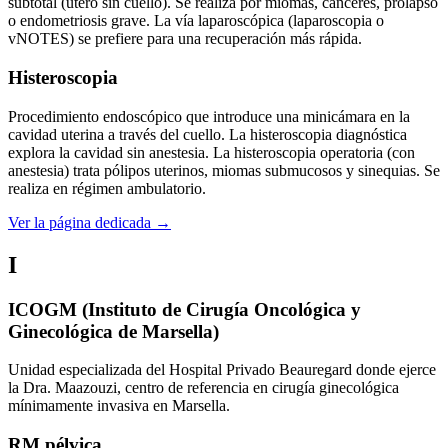
subtotal (útero sin cuello). Se realiza por miomas, cánceres, prolapso
o endometriosis grave. La vía laparoscópica (laparoscopia o
vNOTES) se prefiere para una recuperación más rápida.
Histeroscopia
Procedimiento endoscópico que introduce una minicámara en la
cavidad uterina a través del cuello. La histeroscopia diagnóstica
explora la cavidad sin anestesia. La histeroscopia operatoria (con
anestesia) trata pólipos uterinos, miomas submucosos y sinequias. Se
realiza en régimen ambulatorio.
Ver la página dedicada →
I
ICOGM (Instituto de Cirugía Oncológica y
Ginecológica de Marsella)
Unidad especializada del Hospital Privado Beauregard donde ejerce
la Dra. Maazouzi, centro de referencia en cirugía ginecológica
mínimamente invasiva en Marsella.
RM pélvica