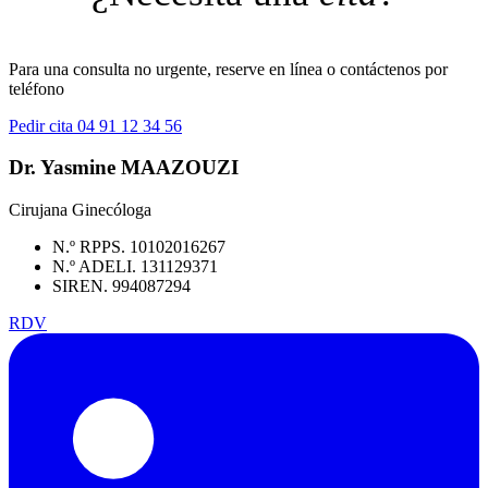
Para una consulta no urgente, reserve en línea o contáctenos por
teléfono
Pedir cita
04 91 12 34 56
Dr. Yasmine MAAZOUZI
Cirujana Ginecóloga
N.º RPPS. 10102016267
N.º ADELI. 131129371
SIREN. 994087294
RDV