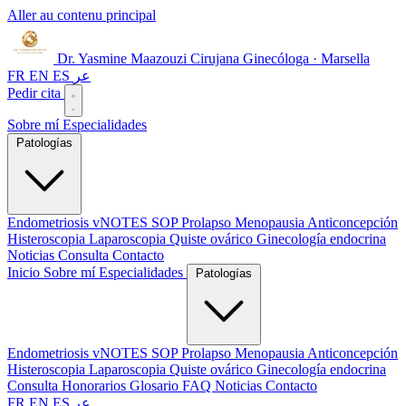
Aller au contenu principal
Dr. Yasmine Maazouzi
Cirujana Ginecóloga · Marsella
FR
EN
ES
عر
Pedir cita
Sobre mí
Especialidades
Patologías
Endometriosis
vNOTES
SOP
Prolapso
Menopausia
Anticoncepción
Histeroscopia
Laparoscopia
Quiste ovárico
Ginecología endocrina
Noticias
Consulta
Contacto
Inicio
Sobre mí
Especialidades
Patologías
Endometriosis
vNOTES
SOP
Prolapso
Menopausia
Anticoncepción
Histeroscopia
Laparoscopia
Quiste ovárico
Ginecología endocrina
Consulta
Honorarios
Glosario
FAQ
Noticias
Contacto
FR
EN
ES
عر