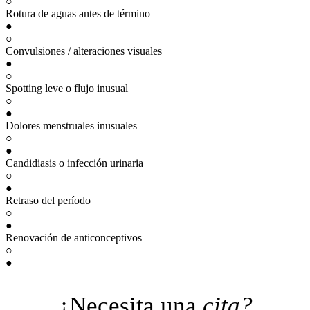
○
Rotura de aguas antes de término
●
○
Convulsiones / alteraciones visuales
●
○
Spotting leve o flujo inusual
○
●
Dolores menstruales inusuales
○
●
Candidiasis o infección urinaria
○
●
Retraso del período
○
●
Renovación de anticonceptivos
○
●
¿Necesita una
cita?