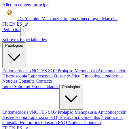
Aller au contenu principal
Dr. Yasmine Maazouzi
Cirujana Ginecóloga · Marsella
FR
EN
ES
عر
Pedir cita
Sobre mí
Especialidades
Patologías
Endometriosis
vNOTES
SOP
Prolapso
Menopausia
Anticoncepción
Histeroscopia
Laparoscopia
Quiste ovárico
Ginecología endocrina
Noticias
Consulta
Contacto
Inicio
Sobre mí
Especialidades
Patologías
Endometriosis
vNOTES
SOP
Prolapso
Menopausia
Anticoncepción
Histeroscopia
Laparoscopia
Quiste ovárico
Ginecología endocrina
Consulta
Honorarios
Glosario
FAQ
Noticias
Contacto
FR
EN
ES
عر