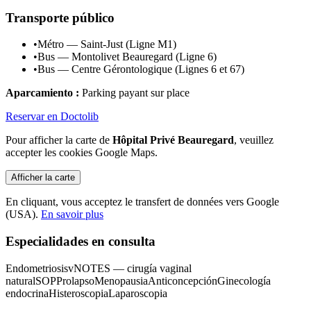
Transporte público
•
Métro — Saint-Just (Ligne M1)
•
Bus — Montolivet Beauregard (Ligne 6)
•
Bus — Centre Gérontologique (Lignes 6 et 67)
Aparcamiento :
Parking payant sur place
Reservar en Doctolib
Pour afficher la carte de
Hôpital Privé Beauregard
, veuillez
accepter les cookies Google Maps.
Afficher la carte
En cliquant, vous acceptez le transfert de données vers Google
(USA).
En savoir plus
Especialidades en consulta
Endometriosis
vNOTES — cirugía vaginal
natural
SOP
Prolapso
Menopausia
Anticoncepción
Ginecología
endocrina
Histeroscopia
Laparoscopia