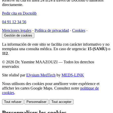
Reserve su cita en línea 24 h/24 a través de Doctolib o llámenos
directamente.
Pedir cita en Doctolib
04 91 12 34 56
Menciones legales
·
Política de privacidad
·
Cookies
·
Gestión de cookies
La información de este sitio se facilita con carácter informativo y no
reemplaza una consulta médica. En caso de urgencia:
15 (SAMU)
o
112
.
© 2026 Dr. Yasmine MAAZOUZI — Todos los derechos
reservados
Site réalisé par
Elysium MedTech
by
MEDS-LINK
Nous utilisons des cookies pour améliorer votre expérience et
afficher les cartes Google Maps. Consultez notre
politique de
cookies
.
Tout refuser
Personnaliser
Tout accepter
Personnaliser les cookies