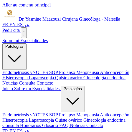
Aller au contenu principal
Dr. Yasmine Maazouzi
Cirujana Ginecóloga · Marsella
FR
EN
ES
عر
Pedir cita
Sobre mí
Especialidades
Patologías
Endometriosis
vNOTES
SOP
Prolapso
Menopausia
Anticoncepción
Histeroscopia
Laparoscopia
Quiste ovárico
Ginecología endocrina
Noticias
Consulta
Contacto
Inicio
Sobre mí
Especialidades
Patologías
Endometriosis
vNOTES
SOP
Prolapso
Menopausia
Anticoncepción
Histeroscopia
Laparoscopia
Quiste ovárico
Ginecología endocrina
Consulta
Honorarios
Glosario
FAQ
Noticias
Contacto
FR
EN
ES
عر