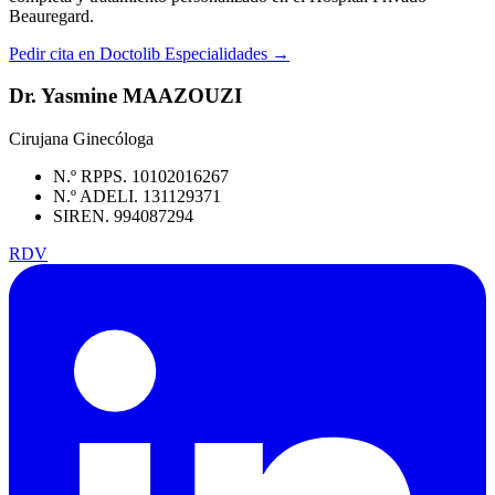
Beauregard.
Pedir cita en Doctolib
Especialidades →
Dr. Yasmine MAAZOUZI
Cirujana Ginecóloga
N.º RPPS. 10102016267
N.º ADELI. 131129371
SIREN. 994087294
RDV