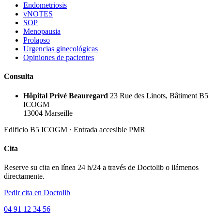
Endometriosis
vNOTES
SOP
Menopausia
Prolapso
Urgencias ginecológicas
Opiniones de pacientes
Consulta
Hôpital Privé Beauregard
23 Rue des Linots, Bâtiment B5
ICOGM
13004 Marseille
Edificio B5 ICOGM · Entrada accesible PMR
Cita
Reserve su cita en línea 24 h/24 a través de Doctolib o llámenos
directamente.
Pedir cita en Doctolib
04 91 12 34 56