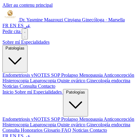
Aller au contenu principal
Dr. Yasmine Maazouzi
Cirujana Ginecóloga · Marsella
FR
EN
ES
عر
Pedir cita
Sobre mí
Especialidades
Patologías
Endometriosis
vNOTES
SOP
Prolapso
Menopausia
Anticoncepción
Histeroscopia
Laparoscopia
Quiste ovárico
Ginecología endocrina
Noticias
Consulta
Contacto
Inicio
Sobre mí
Especialidades
Patologías
Endometriosis
vNOTES
SOP
Prolapso
Menopausia
Anticoncepción
Histeroscopia
Laparoscopia
Quiste ovárico
Ginecología endocrina
Consulta
Honorarios
Glosario
FAQ
Noticias
Contacto
FR
EN
ES
عر