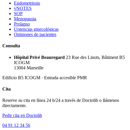
Endometriosis
vNOTES
SOP
Menopausia
Prolapso
Urgencias ginecológicas
Opiniones de pacientes
Consulta
Hôpital Privé Beauregard
23 Rue des Linots, Bâtiment B5
ICOGM
13004 Marseille
Edificio B5 ICOGM · Entrada accesible PMR
Cita
Reserve su cita en línea 24 h/24 a través de Doctolib o llámenos
directamente.
Pedir cita en Doctolib
04 91 12 34 56