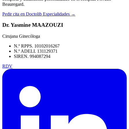
Beauregard.
Pedir cita en Doctolib
Especialidades →
Dr. Yasmine MAAZOUZI
Cirujana Ginecóloga
N.º RPPS. 10102016267
N.º ADELI. 131129371
SIREN. 994087294
RDV