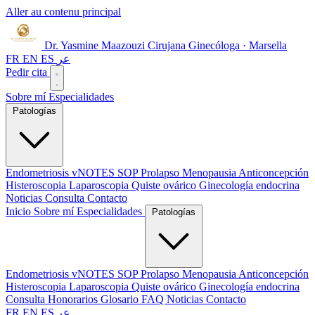
Aller au contenu principal
Dr. Yasmine Maazouzi
Cirujana Ginecóloga · Marsella
FR
EN
ES
عر
Pedir cita
Sobre mí
Especialidades
Patologías
Endometriosis
vNOTES
SOP
Prolapso
Menopausia
Anticoncepción
Histeroscopia
Laparoscopia
Quiste ovárico
Ginecología endocrina
Noticias
Consulta
Contacto
Inicio
Sobre mí
Especialidades
Patologías
Endometriosis
vNOTES
SOP
Prolapso
Menopausia
Anticoncepción
Histeroscopia
Laparoscopia
Quiste ovárico
Ginecología endocrina
Consulta
Honorarios
Glosario
FAQ
Noticias
Contacto
FR
EN
ES
عر