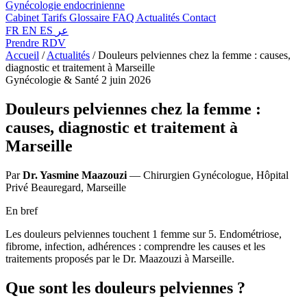
Gynécologie endocrinienne
Cabinet
Tarifs
Glossaire
FAQ
Actualités
Contact
FR
EN
ES
عر
Prendre RDV
Accueil
/
Actualités
/
Douleurs pelviennes chez la femme : causes,
diagnostic et traitement à Marseille
Gynécologie & Santé
2 juin 2026
Douleurs pelviennes chez la femme :
causes, diagnostic et traitement à
Marseille
Par
Dr. Yasmine Maazouzi
— Chirurgien Gynécologue, Hôpital
Privé Beauregard, Marseille
En bref
Les douleurs pelviennes touchent 1 femme sur 5. Endométriose,
fibrome, infection, adhérences : comprendre les causes et les
traitements proposés par le Dr. Maazouzi à Marseille.
Que sont les douleurs pelviennes ?