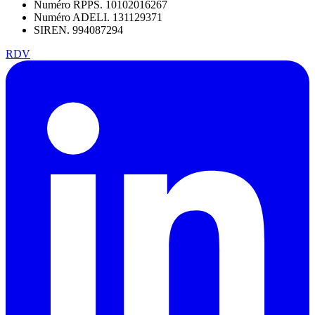
Numéro RPPS. 10102016267
Numéro ADELI. 131129371
SIREN. 994087294
RDV