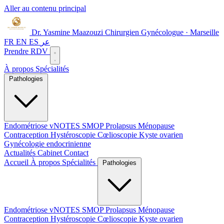
Aller au contenu principal
Dr. Yasmine Maazouzi
Chirurgien Gynécologue · Marseille
FR
EN
ES
عر
Prendre RDV
À propos
Spécialités
Pathologies
Endométriose
vNOTES
SMOP
Prolapsus
Ménopause
Contraception
Hystéroscopie
Cœlioscopie
Kyste ovarien
Gynécologie endocrinienne
Actualités
Cabinet
Contact
Accueil
À propos
Spécialités
Pathologies
Endométriose
vNOTES
SMOP
Prolapsus
Ménopause
Contraception
Hystéroscopie
Cœlioscopie
Kyste ovarien