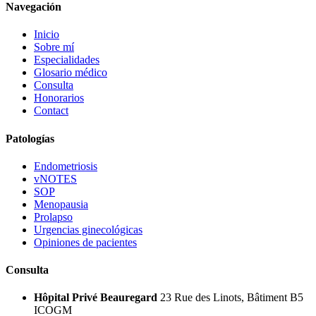
Navegación
Inicio
Sobre mí
Especialidades
Glosario médico
Consulta
Honorarios
Contact
Patologías
Endometriosis
vNOTES
SOP
Menopausia
Prolapso
Urgencias ginecológicas
Opiniones de pacientes
Consulta
Hôpital Privé Beauregard
23 Rue des Linots, Bâtiment B5
ICOGM