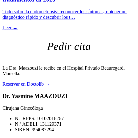
Todo sobre la endometriosis: reconocer los síntomas, obtener un
diagnóstico rápido y descubrir los t…
Leer →
Pedir cita
La Dra. Maazouzi le recibe en el Hospital Privado Beauregard,
Marsella.
Reservar en Doctolib
→
Dr. Yasmine MAAZOUZI
Cirujana Ginecóloga
N.º RPPS. 10102016267
N.º ADELI. 131129371
SIREN. 994087294