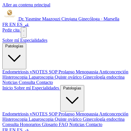
Aller au contenu principal
Dr. Yasmine Maazouzi
Cirujana Ginecóloga · Marsella
FR
EN
ES
عر
Pedir cita
Sobre mí
Especialidades
Patologías
Endometriosis
vNOTES
SOP
Prolapso
Menopausia
Anticoncepción
Histeroscopia
Laparoscopia
Quiste ovárico
Ginecología endocrina
Noticias
Consulta
Contacto
Inicio
Sobre mí
Especialidades
Patologías
Endometriosis
vNOTES
SOP
Prolapso
Menopausia
Anticoncepción
Histeroscopia
Laparoscopia
Quiste ovárico
Ginecología endocrina
Consulta
Honorarios
Glosario
FAQ
Noticias
Contacto
FR
EN
ES
عر