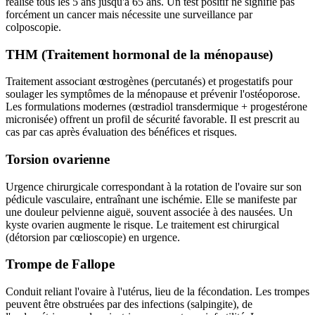
réalisé tous les 5 ans jusqu'à 65 ans. Un test positif ne signifie pas
forcément un cancer mais nécessite une surveillance par
colposcopie.
THM (Traitement hormonal de la ménopause)
Traitement associant œstrogènes (percutanés) et progestatifs pour
soulager les symptômes de la ménopause et prévenir l'ostéoporose.
Les formulations modernes (œstradiol transdermique + progestérone
micronisée) offrent un profil de sécurité favorable. Il est prescrit au
cas par cas après évaluation des bénéfices et risques.
Torsion ovarienne
Urgence chirurgicale correspondant à la rotation de l'ovaire sur son
pédicule vasculaire, entraînant une ischémie. Elle se manifeste par
une douleur pelvienne aiguë, souvent associée à des nausées. Un
kyste ovarien augmente le risque. Le traitement est chirurgical
(détorsion par cœlioscopie) en urgence.
Trompe de Fallope
Conduit reliant l'ovaire à l'utérus, lieu de la fécondation. Les trompes
peuvent être obstruées par des infections (salpingite), de