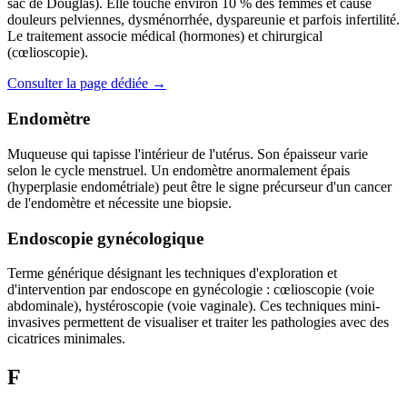
sac de Douglas). Elle touche environ 10 % des femmes et cause
douleurs pelviennes, dysménorrhée, dyspareunie et parfois infertilité.
Le traitement associe médical (hormones) et chirurgical
(cœlioscopie).
Consulter la page dédiée →
Endomètre
Muqueuse qui tapisse l'intérieur de l'utérus. Son épaisseur varie
selon le cycle menstruel. Un endomètre anormalement épais
(hyperplasie endométriale) peut être le signe précurseur d'un cancer
de l'endomètre et nécessite une biopsie.
Endoscopie gynécologique
Terme générique désignant les techniques d'exploration et
d'intervention par endoscope en gynécologie : cœlioscopie (voie
abdominale), hystéroscopie (voie vaginale). Ces techniques mini-
invasives permettent de visualiser et traiter les pathologies avec des
cicatrices minimales.
F