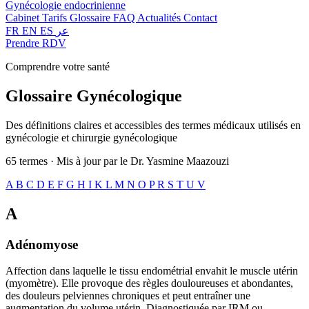
Gynécologie endocrinienne
Cabinet
Tarifs
Glossaire
FAQ
Actualités
Contact
FR
EN
ES
عر
Prendre RDV
Comprendre votre santé
Glossaire
Gynécologique
Des définitions claires et accessibles des termes médicaux utilisés en
gynécologie et chirurgie gynécologique
65 termes · Mis à jour par le Dr. Yasmine Maazouzi
A
B
C
D
E
F
G
H
I
K
L
M
N
O
P
R
S
T
U
V
A
Adénomyose
Affection dans laquelle le tissu endométrial envahit le muscle utérin
(myomètre). Elle provoque des règles douloureuses et abondantes,
des douleurs pelviennes chroniques et peut entraîner une
augmentation du volume utérin. Diagnostiquée par IRM ou