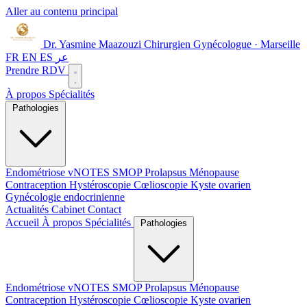
Aller au contenu principal
Dr. Yasmine Maazouzi
Chirurgien Gynécologue · Marseille
FR
EN
ES
عر
Prendre RDV
À propos
Spécialités
Pathologies
Endométriose
vNOTES
SMOP
Prolapsus
Ménopause
Contraception
Hystéroscopie
Cœlioscopie
Kyste ovarien
Gynécologie endocrinienne
Actualités
Cabinet
Contact
Accueil
À propos
Spécialités
Pathologies
Endométriose
vNOTES
SMOP
Prolapsus
Ménopause
Contraception
Hystéroscopie
Cœlioscopie
Kyste ovarien