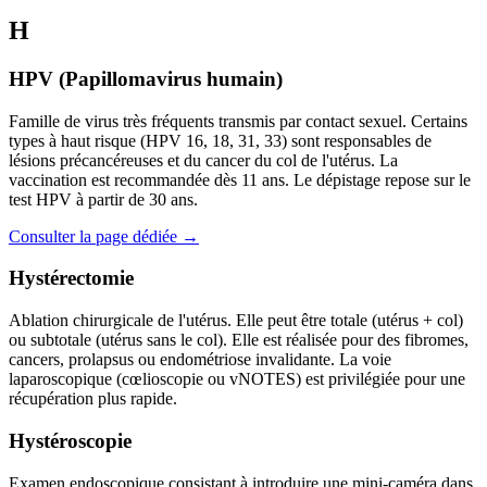
H
HPV (Papillomavirus humain)
Famille de virus très fréquents transmis par contact sexuel. Certains
types à haut risque (HPV 16, 18, 31, 33) sont responsables de
lésions précancéreuses et du cancer du col de l'utérus. La
vaccination est recommandée dès 11 ans. Le dépistage repose sur le
test HPV à partir de 30 ans.
Consulter la page dédiée →
Hystérectomie
Ablation chirurgicale de l'utérus. Elle peut être totale (utérus + col)
ou subtotale (utérus sans le col). Elle est réalisée pour des fibromes,
cancers, prolapsus ou endométriose invalidante. La voie
laparoscopique (cœlioscopie ou vNOTES) est privilégiée pour une
récupération plus rapide.
Hystéroscopie
Examen endoscopique consistant à introduire une mini-caméra dans