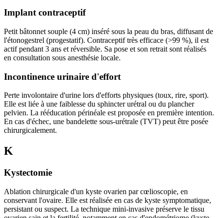
Implant contraceptif
Petit bâtonnet souple (4 cm) inséré sous la peau du bras, diffusant de
l'étonogestrel (progestatif). Contraceptif très efficace (>99 %), il est
actif pendant 3 ans et réversible. Sa pose et son retrait sont réalisés
en consultation sous anesthésie locale.
Incontinence urinaire d'effort
Perte involontaire d'urine lors d'efforts physiques (toux, rire, sport).
Elle est liée à une faiblesse du sphincter urétral ou du plancher
pelvien. La rééducation périnéale est proposée en première intention.
En cas d'échec, une bandelette sous-urétrale (TVT) peut être posée
chirurgicalement.
K
Kystectomie
Ablation chirurgicale d'un kyste ovarien par cœlioscopie, en
conservant l'ovaire. Elle est réalisée en cas de kyste symptomatique,
persistant ou suspect. La technique mini-invasive préserve le tissu
ovarien sain et la fertilité, notamment en cas d'endométriome (kyste