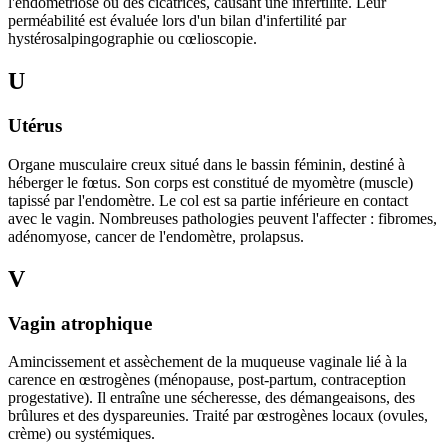
l'endométriose ou des cicatrices, causant une infertilité. Leur
perméabilité est évaluée lors d'un bilan d'infertilité par
hystérosalpingographie ou cœlioscopie.
U
Utérus
Organe musculaire creux situé dans le bassin féminin, destiné à
héberger le fœtus. Son corps est constitué de myomètre (muscle)
tapissé par l'endomètre. Le col est sa partie inférieure en contact
avec le vagin. Nombreuses pathologies peuvent l'affecter : fibromes,
adénomyose, cancer de l'endomètre, prolapsus.
V
Vagin atrophique
Amincissement et assèchement de la muqueuse vaginale lié à la
carence en œstrogènes (ménopause, post-partum, contraception
progestative). Il entraîne une sécheresse, des démangeaisons, des
brûlures et des dyspareunies. Traité par œstrogènes locaux (ovules,
crème) ou systémiques.