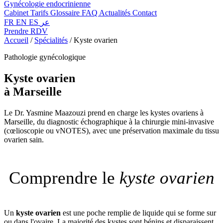
Gynécologie endocrinienne
Cabinet
Tarifs
Glossaire
FAQ
Actualités
Contact
FR
EN
ES
عر
Prendre RDV
Accueil
/
Spécialités
/
Kyste ovarien
Pathologie gynécologique
Kyste ovarien
à Marseille
Le Dr. Yasmine Maazouzi prend en charge les kystes ovariens à
Marseille, du diagnostic échographique à la chirurgie mini-invasive
(cœlioscopie ou vNOTES), avec une préservation maximale du tissu
ovarien sain.
Comprendre le
kyste ovarien
Un
kyste ovarien
est une poche remplie de liquide qui se forme sur
ou dans l'ovaire. La majorité des kystes sont bénins et disparaissent