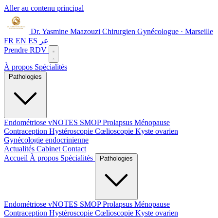
Aller au contenu principal
Dr. Yasmine Maazouzi
Chirurgien Gynécologue · Marseille
FR
EN
ES
عر
Prendre RDV
À propos
Spécialités
Pathologies
Endométriose
vNOTES
SMOP
Prolapsus
Ménopause
Contraception
Hystéroscopie
Cœlioscopie
Kyste ovarien
Gynécologie endocrinienne
Actualités
Cabinet
Contact
Accueil
À propos
Spécialités
Pathologies
Endométriose
vNOTES
SMOP
Prolapsus
Ménopause
Contraception
Hystéroscopie
Cœlioscopie
Kyste ovarien