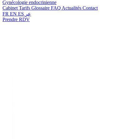
Gynécologie endocrinienne
Cabinet
Tarifs
Glossaire
FAQ
Actualités
Contact
FR
EN
ES
عر
Prendre RDV