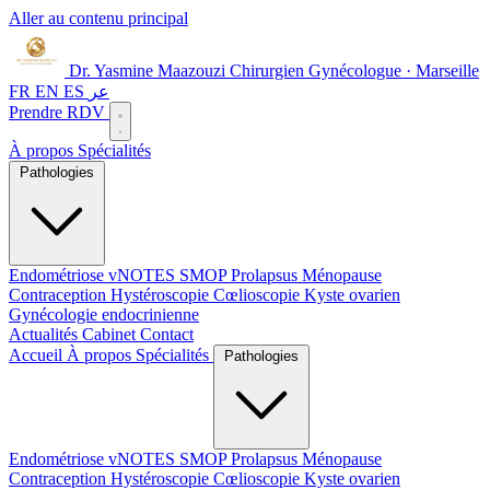
Aller au contenu principal
Dr. Yasmine Maazouzi
Chirurgien Gynécologue · Marseille
FR
EN
ES
عر
Prendre RDV
À propos
Spécialités
Pathologies
Endométriose
vNOTES
SMOP
Prolapsus
Ménopause
Contraception
Hystéroscopie
Cœlioscopie
Kyste ovarien
Gynécologie endocrinienne
Actualités
Cabinet
Contact
Accueil
À propos
Spécialités
Pathologies
Endométriose
vNOTES
SMOP
Prolapsus
Ménopause
Contraception
Hystéroscopie
Cœlioscopie
Kyste ovarien