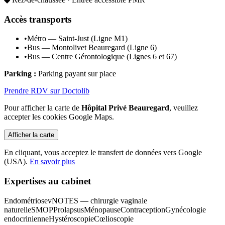
Accès transports
•
Métro — Saint-Just (Ligne M1)
•
Bus — Montolivet Beauregard (Ligne 6)
•
Bus — Centre Gérontologique (Lignes 6 et 67)
Parking :
Parking payant sur place
Prendre RDV sur Doctolib
Pour afficher la carte de
Hôpital Privé Beauregard
, veuillez
accepter les cookies Google Maps.
Afficher la carte
En cliquant, vous acceptez le transfert de données vers Google
(USA).
En savoir plus
Expertises au cabinet
Endométriose
vNOTES — chirurgie vaginale
naturelle
SMOP
Prolapsus
Ménopause
Contraception
Gynécologie
endocrinienne
Hystéroscopie
Cœlioscopie