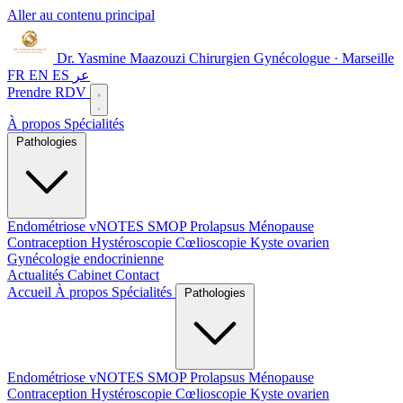
Aller au contenu principal
Dr. Yasmine Maazouzi
Chirurgien Gynécologue · Marseille
FR
EN
ES
عر
Prendre RDV
À propos
Spécialités
Pathologies
Endométriose
vNOTES
SMOP
Prolapsus
Ménopause
Contraception
Hystéroscopie
Cœlioscopie
Kyste ovarien
Gynécologie endocrinienne
Actualités
Cabinet
Contact
Accueil
À propos
Spécialités
Pathologies
Endométriose
vNOTES
SMOP
Prolapsus
Ménopause
Contraception
Hystéroscopie
Cœlioscopie
Kyste ovarien