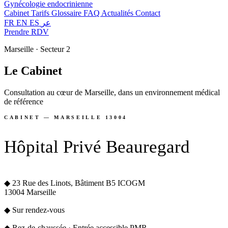
Gynécologie endocrinienne
Cabinet
Tarifs
Glossaire
FAQ
Actualités
Contact
FR
EN
ES
عر
Prendre RDV
Marseille · Secteur 2
Le
Cabinet
Consultation au cœur de Marseille, dans un environnement médical
de référence
CABINET — MARSEILLE 13004
Hôpital Privé Beauregard
◆
23 Rue des Linots, Bâtiment B5 ICOGM
13004 Marseille
◆
Sur rendez-vous
◆
Rez-de-chaussée · Entrée accessible PMR