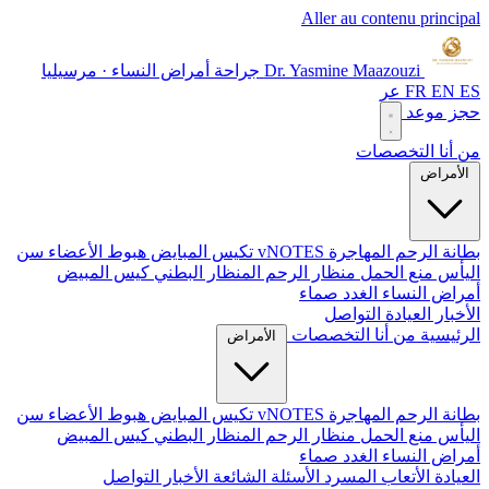
Aller au contenu principal
Dr. Yasmine Maazouzi
جراحة أمراض النساء · مرسيليا
ES
EN
FR
عر
حجز موعد
من أنا
التخصصات
الأمراض
بطانة الرحم المهاجرة
vNOTES
تكيس المبايض
هبوط الأعضاء
سن
اليأس
منع الحمل
منظار الرحم
المنظار البطني
كيس المبيض
أمراض النساء الغدد صماء
الأخبار
العيادة
التواصل
الرئيسية
من أنا
التخصصات
الأمراض
بطانة الرحم المهاجرة
vNOTES
تكيس المبايض
هبوط الأعضاء
سن
اليأس
منع الحمل
منظار الرحم
المنظار البطني
كيس المبيض
أمراض النساء الغدد صماء
العيادة
الأتعاب
المسرد
الأسئلة الشائعة
الأخبار
التواصل