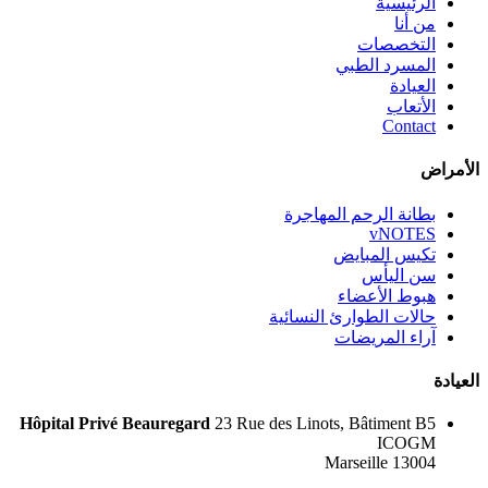
الرئيسية
من أنا
التخصصات
المسرد الطبي
العيادة
الأتعاب
Contact
الأمراض
بطانة الرحم المهاجرة
vNOTES
تكيس المبايض
سن اليأس
هبوط الأعضاء
حالات الطوارئ النسائية
آراء المريضات
العيادة
Hôpital Privé Beauregard
23 Rue des Linots, Bâtiment B5
ICOGM
13004 Marseille