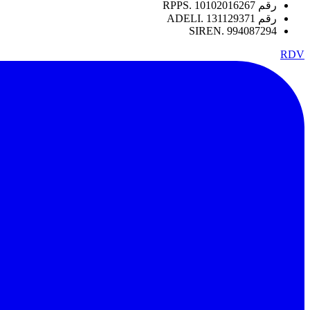
رقم RPPS. 10102016267
رقم ADELI. 131129371
SIREN. 994087294
RDV