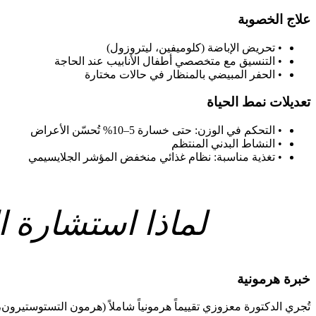
علاج الخصوبة
•
تحريض الإباضة (كلوميفين، ليتروزول)
•
التنسيق مع متخصصي أطفال الأنابيب عند الحاجة
•
الحفر المبيضي بالمنظار في حالات مختارة
تعديلات نمط الحياة
•
التحكم في الوزن: حتى خسارة 5–10% تُحسّن الأعراض
•
النشاط البدني المنتظم
•
تغذية مناسبة: نظام غذائي منخفض المؤشر الجلايسيمي
لماذا استشارة 
خبرة هرمونية
تُجري الدكتورة معزوزي تقييماً هرمونياً شاملاً (هرمون التستوستيرون، LH/FSH، AMH، الأنسولين) وموجات فوق صوتية على الحوض لوضع تشخيص دقيق وخطة علاج شخصي