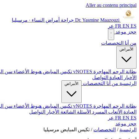
Aller au contenu principal
Dr. Yasmine Maazouzi
جراحة أمراض النساء · مرسيليا
ES
EN
FR
عر
حجز موعد
من أنا
التخصصات
الأمراض
بطانة الرحم المهاجرة
vNOTES
تكيس المبايض
هبوط الأعضاء
سن ال
الأخبار
العيادة
التواصل
الرئيسية
من أنا
التخصصات
الأمراض
بطانة الرحم المهاجرة
vNOTES
تكيس المبايض
هبوط الأعضاء
سن ال
العيادة
الأتعاب
المسرد
الأسئلة الشائعة
الأخبار
التواصل
ES
EN
FR
عر
حجز موعد
الرئيسية
/
التخصصات
/
تكيس المبايض مرسيليا