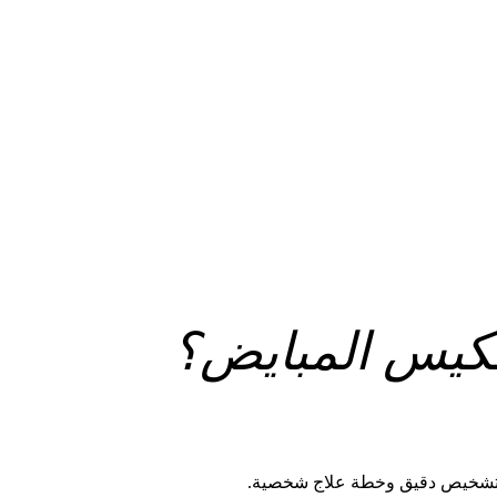
تكيس المبايض؟