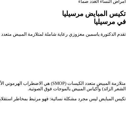
أمراض النساء الغدد صماء
تكيس المبايض مرسيليا
في مرسيليا
تقدم الدكتورة ياسمين معزوزي رعاية شاملة لمتلازمة المبيض متعدد ا
الشعر الزائد) وأكياس المبيض بالموجات فوق الصوتية.
تكيس المبايض ليس مجرد مشكلة نسائية: فهو مرتبط بمخاطر استقلابية (مقاومة الأنسولين، السكري من النوع 2، أمراض القلب 