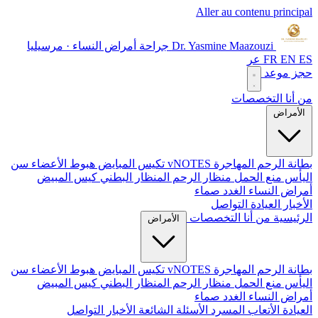
Aller au contenu principal
Dr. Yasmine Maazouzi
جراحة أمراض النساء · مرسيليا
ES
EN
FR
عر
حجز موعد
من أنا
التخصصات
الأمراض
بطانة الرحم المهاجرة
vNOTES
تكيس المبايض
هبوط الأعضاء
سن
اليأس
منع الحمل
منظار الرحم
المنظار البطني
كيس المبيض
أمراض النساء الغدد صماء
الأخبار
العيادة
التواصل
الرئيسية
من أنا
التخصصات
الأمراض
بطانة الرحم المهاجرة
vNOTES
تكيس المبايض
هبوط الأعضاء
سن
اليأس
منع الحمل
منظار الرحم
المنظار البطني
كيس المبيض
أمراض النساء الغدد صماء
العيادة
الأتعاب
المسرد
الأسئلة الشائعة
الأخبار
التواصل