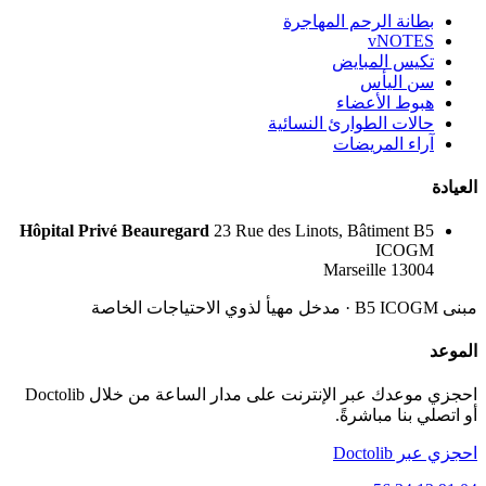
بطانة الرحم المهاجرة
vNOTES
تكيس المبايض
سن اليأس
هبوط الأعضاء
حالات الطوارئ النسائية
آراء المريضات
العيادة
Hôpital Privé Beauregard
23 Rue des Linots, Bâtiment B5
ICOGM
13004 Marseille
مبنى B5 ICOGM · مدخل مهيأ لذوي الاحتياجات الخاصة
الموعد
احجزي موعدك عبر الإنترنت على مدار الساعة من خلال Doctolib
أو اتصلي بنا مباشرةً.
احجزي عبر Doctolib