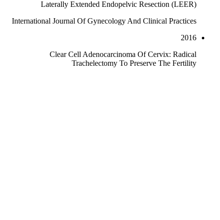
Laterally Extended Endopelvic Resection (LEER)
International Journal Of Gynecology And Clinical Practices
2016
Clear Cell Adenocarcinoma Of Cervix: Radical
Trachelectomy To Preserve The Fertility
Advances In Oncology Research And Treatments
2016
Ovarian Neuroendocrine Carcinoma — Case Report
Obstetrics & Gynecology International Journal
2016
Laparoscopic Treatment Of A Vesico-Vaginal Fistula: A New
Approach
Case Studies In Surgery
2016