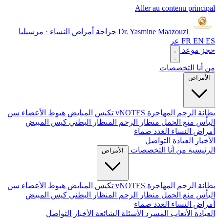
Aller au contenu principal
Dr. Yasmine Maazouzi
جراحة أمراض النساء · مرسيليا
ES
EN
FR
عر
حجز موعد
من أنا
التخصصات
الأمراض
بطانة الرحم المهاجرة
vNOTES
تكيس المبايض
هبوط الأعضاء
سن
اليأس
منع الحمل
منظار الرحم
المنظار البطني
كيس المبيض
أمراض النساء الغدد صماء
الأخبار
العيادة
التواصل
الرئيسية
من أنا
التخصصات
الأمراض
بطانة الرحم المهاجرة
vNOTES
تكيس المبايض
هبوط الأعضاء
سن
اليأس
منع الحمل
منظار الرحم
المنظار البطني
كيس المبيض
أمراض النساء الغدد صماء
العيادة
الأتعاب
المسرد
الأسئلة الشائعة
الأخبار
التواصل