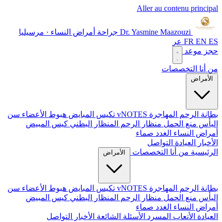
Aller au contenu principal
Dr. Yasmine Maazouzi
جراحة أمراض النساء · مرسيليا
ES
EN
FR
عر
حجز موعد
من أنا
التخصصات
الأمراض
بطانة الرحم المهاجرة
vNOTES
تكيس المبايض
هبوط الأعضاء
سن
اليأس
منع الحمل
منظار الرحم
المنظار البطني
كيس المبيض
أمراض النساء الغدد صماء
الأخبار
العيادة
التواصل
الرئيسية
من أنا
التخصصات
الأمراض
بطانة الرحم المهاجرة
vNOTES
تكيس المبايض
هبوط الأعضاء
سن
اليأس
منع الحمل
منظار الرحم
المنظار البطني
كيس المبيض
أمراض النساء الغدد صماء
العيادة
الأتعاب
المسرد
الأسئلة الشائعة
الأخبار
التواصل