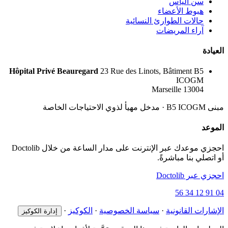
سن اليأس
هبوط الأعضاء
حالات الطوارئ النسائية
آراء المريضات
العيادة
Hôpital Privé Beauregard
23 Rue des Linots, Bâtiment B5
ICOGM
13004 Marseille
مبنى B5 ICOGM · مدخل مهيأ لذوي الاحتياجات الخاصة
الموعد
احجزي موعدك عبر الإنترنت على مدار الساعة من خلال Doctolib
أو اتصلي بنا مباشرةً.
احجزي عبر Doctolib
04 91 12 34 56
الإشارات القانونية
·
سياسة الخصوصية
·
الكوكيز
·
إدارة الكوكيز