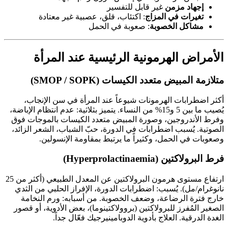
إجهاد مزمن
غير قابل للتفسير
تغيرات في المزاج
: اكتئاب، قلق، عصبية غير معتادة
مشاكل الخصوبة
: صعوبة في الحمل
الأمراض الهرمونية الرئيسية عند المرأة
متلازمة المبيض متعدد الكيسات (SMOP / SOPK)
أكثر اضطرابات الهرمونات شيوعاً عند المرأة في سن الإنجاب،
يُصيب ما بين 5 و15% من النساء. يتميز بثلاثية: عدم انتظام الإباضة،
وفرط الأندروجين، وصورة المبيض متعدد الكيسات بالموجات فوق
الصوتية. يُسبب اضطرابات في الدورة، حبّ الشباب، الشعر الزائد،
وصعوبات في الحمل، وكثيراً ما يرتبط بمقاومة الإنسولين.
فرط البرولاكتين (Hyperprolactinaemia)
ارتفاع مستوى هرمون البرولاكتين عن المعدل الطبيعي (أكثر من 25
نانوغرام/مل). يُسبب: اضطرابات الدورة، الإفراز الحلبي من الثدي
خارج فترة الرضاعة، وضعف الخصوبة. من أسبابه: ورم النخامة
الصغير المُفرز للبرولاكتين (بروولاكتينوما)، بعض الأدوية، أو قصور
الغدة الدرقية. العلاج بأدوية الدوبامينيرجيك فعّال جداً.