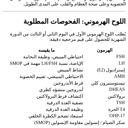
الخصوبة وعلى صحة العظام والقلب على المدى الطويل.
اللوح الهرموني: الفحوصات المطلوبة
يُطلب اللوح الهرموني الأول في اليوم الثاني أو الثالث من الدورة
الشهرية للحصول على قيم مرجعية دقيقة:
الهرمون
ما يقيسه
FSH
احتياطي المبيض، وظيفة النخامة
LH
الإباضة، نسبة LH/FSH مهمة في SMOP
إستراديول (E2)
نشاط المبيض
AMH
الاحتياطي المبيضي، تقييم الخصوبة
تيستوستيرون كلي
فرط الأندروجين
DHEAS
أندروجين منشؤه كظري
برولاكتين
اكتشاف فرط البرولاكتين
TSH
تصفية الغدة الدرقية
T4 الحرة
وظيفة الغدة الدرقية
17-OHP
استبعاد تضخم الكظرة الخلقي
سكر الصيام / إنسولين
مقاومة الإنسولين (SMOP)