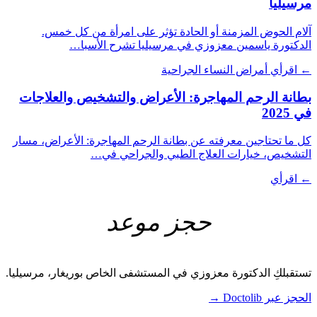
مرسيليا
آلام الحوض المزمنة أو الحادة تؤثر على امرأة من كل خمس.
الدكتورة ياسمين معزوزي في مرسيليا تشرح الأسبا…
← اقرأي
أمراض النساء الجراحية
بطانة الرحم المهاجرة: الأعراض والتشخيص والعلاجات
في 2025
كل ما تحتاجين معرفته عن بطانة الرحم المهاجرة: الأعراض، مسار
التشخيص، خيارات العلاج الطبي والجراحي في…
← اقرأي
حجز موعد
تستقبلكِ الدكتورة معزوزي في المستشفى الخاص بوريغار، مرسيليا.
الحجز عبر Doctolib
→