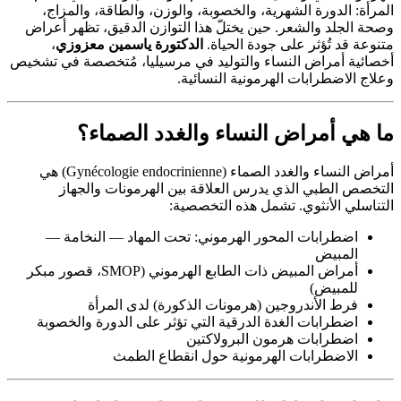
المرأة: الدورة الشهرية، والخصوبة، والوزن، والطاقة، والمزاج،
وصحة الجلد والشعر. حين يختلّ هذا التوازن الدقيق، تظهر أعراض
متنوعة قد تُؤثر على جودة الحياة.
الدكتورة ياسمين معزوزي
،
أخصائية أمراض النساء والتوليد في مرسيليا، مُتخصصة في تشخيص
وعلاج الاضطرابات الهرمونية النسائية.
ما هي أمراض النساء والغدد الصماء؟
أمراض النساء والغدد الصماء (Gynécologie endocrinienne) هي
التخصص الطبي الذي يدرس العلاقة بين الهرمونات والجهاز
التناسلي الأنثوي. تشمل هذه التخصصية:
اضطرابات المحور الهرموني: تحت المهاد — النخامة —
المبيض
أمراض المبيض ذات الطابع الهرموني (SMOP، قصور مبكر
للمبيض)
فرط الأندروجين (هرمونات الذكورة) لدى المرأة
اضطرابات الغدة الدرقية التي تؤثر على الدورة والخصوبة
اضطرابات هرمون البرولاكتين
الاضطرابات الهرمونية حول انقطاع الطمث