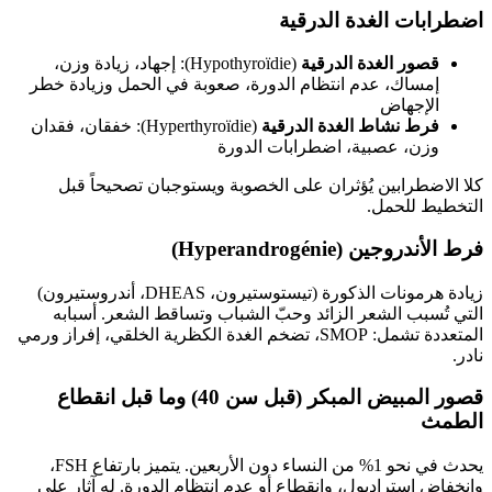
اضطرابات الغدة الدرقية
قصور الغدة الدرقية
(Hypothyroïdie): إجهاد، زيادة وزن،
إمساك، عدم انتظام الدورة، صعوبة في الحمل وزيادة خطر
الإجهاض
فرط نشاط الغدة الدرقية
(Hyperthyroïdie): خفقان، فقدان
وزن، عصبية، اضطرابات الدورة
كلا الاضطرابين يُؤثران على الخصوبة ويستوجبان تصحيحاً قبل
التخطيط للحمل.
فرط الأندروجين (Hyperandrogénie)
زيادة هرمونات الذكورة (تيستوستيرون، DHEAS، أندروستيرون)
التي تُسبب الشعر الزائد وحبّ الشباب وتساقط الشعر. أسبابه
المتعددة تشمل: SMOP، تضخم الغدة الكظرية الخلقي، إفراز ورمي
نادر.
قصور المبيض المبكر (قبل سن 40) وما قبل انقطاع
الطمث
يحدث في نحو 1% من النساء دون الأربعين. يتميز بارتفاع FSH،
وانخفاض إستراديول، وانقطاع أو عدم انتظام الدورة. له آثار على