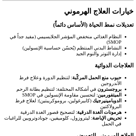
خيارات العلاج الهرموني
تعديلات نمط الحياة (الأساس دائماً)
النظام الغذائي منخفض المؤشر الجلايسيمي (مفيد جداً في
SMOP)
النشاط البدني المنتظم (يُحسّن حساسية الإنسولين)
إدارة التوتر والنوم الجيد
العلاجات الدوائية
حبوب منع الحمل المركّبة
: لتنظيم الدورة وعلاج فرط
الأندروجين
بروجسترون
في أشكاله المختلفة: لتنظيم بطانة الرحم
الميتفورمين
: لتحسين مقاومة الإنسولين في SMOP
الدوبامينيرجيك
(كابيرغولين، بروموكريبتين): لعلاج فرط
البرولاكتين
هرمونات الغدة الدرقية
: لتصحيح قصور الغدة الدرقية
تحريض الإباضة
: ليتروزول، كلوميفين، جونادوتروبين للراغبات
في الحمل
العلاج الهرموني التعويضي