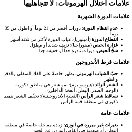
علامات اختلال الهرمونات: لا تتجاهليها
علامات الدورة الشهرية
عدم انتظام الدورة
: دورات أقصر من 21 يوماً أو أطول من 35
يوماً
انقطاع الدورة
(أمينوريا): غياب الدورة لأكثر من ثلاثة أشهر
غزارة الحيض
(مينوراجيا): نزيف شديد أو مطوّل
شحّ الحيض
: دورات نادرة جداً أو خفيفة جداً
علامات فرط الأندروجين
حبّ الشباب الهرموني
: يظهر خاصةً على الفك السفلي والذقن
والظهر
الشعر الزائد
(هيرسوتيزم): نمو شعر في مناطق ذكورية
(الوجه، الصدر، البطن، الفخذ الداخلي)
تساقط شعر الرأس
(الثعلبة الأندروجينية): تخفّف الشعر بنمط
ذكوري في منطقة قمة الرأس
علامات عامة
تغيرات غير مبررة في الوزن
: زيادة مفاجئة خاصةً في منطقة
البطن، أو صعوبة في إنقاص الوزن رغم الجهد